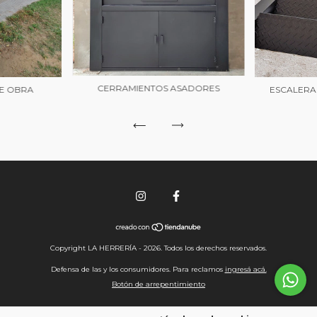
CERRAMIENTOS ASADORES
E OBRA
ESCALERAS 
Copyright LA HERRERÍA - 2026. Todos los derechos reservados.
Defensa de las y los consumidores. Para reclamos
ingresá acá.
Botón de arrepentimiento