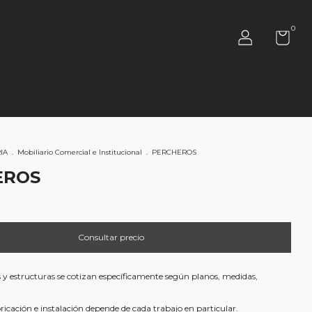
0
IA
.
Mobiliario Comercial e Institucional
.
PERCHEROS
EROS
s y estructuras se cotizan específicamente según planos, medidas,
icación e instalación depende de cada trabajo en particular.