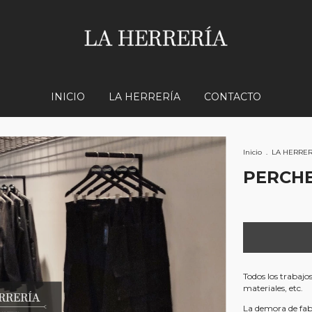
INICIO
LA HERRERÍA
CONTACTO
Inicio
.
LA HERRER
PERCH
Todos los trabajo
materiales, etc.
La demora de fabr